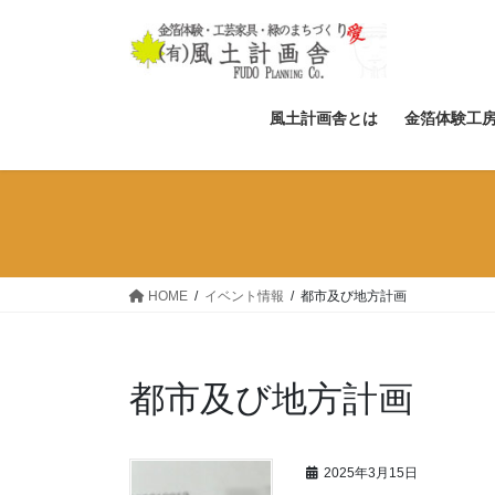
コ
ナ
ン
ビ
テ
ゲ
ン
ー
ツ
シ
風土計画舎とは
金箔体験工
へ
ョ
ス
ン
キ
に
ッ
移
プ
動
HOME
イベント情報
都市及び地方計画
都市及び地方計画
2025年3月15日