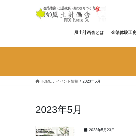
コ
ナ
ン
ビ
テ
ゲ
ン
ー
ツ
シ
風土計画舎とは
金箔体験工
へ
ョ
ス
ン
キ
に
ッ
移
プ
動
HOME
イベント情報
2023年5月
2023年5月
2023年5月23日