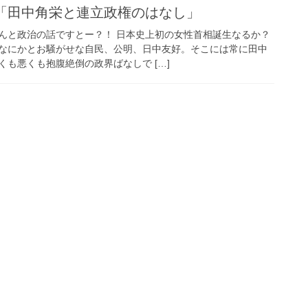
0「田中角栄と連立政権のはなし」
んと政治の話ですとー？！ 日本史上初の女性首相誕生なるか？
なにかとお騒がせな自民、公明、日中友好。そこには常に田中
も悪くも抱腹絶倒の政界ばなしで […]