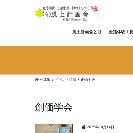
コ
ナ
ン
ビ
テ
ゲ
ン
ー
ツ
シ
風土計画舎とは
金箔体験工
へ
ョ
ス
ン
キ
に
ッ
移
プ
動
HOME
イベント情報
創価学会
創価学会
2025年10月14日