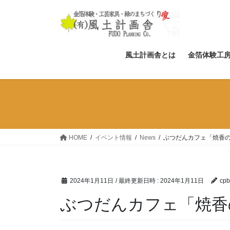
コ
ナ
ン
ビ
テ
ゲ
ン
ー
ツ
シ
風土計画舎とは
金箔体験工
へ
ョ
ス
ン
キ
に
ッ
移
プ
動
HOME
イベント情報
News
ぶつだんカフェ「焼香
2024年1月11日
/ 最終更新日時 :
2024年1月11日
cpb
ぶつだんカフェ「焼香