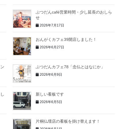
」
ぶつだんcafé営業時間・少し延長のおしら
せ
2026年7月17日
おんがくカフェ39開店しました！
2026年6月27日
イン
ぶつだんカフェ78「念仏とはなにか」
2026年6月9日
まし
新しい看板です
2026年6月5日
片桐仏壇店の看板を掛け替えます！