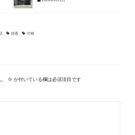
2026年6月1日
店
焼香
片桐
ん。
※
が付いている欄は必須項目です