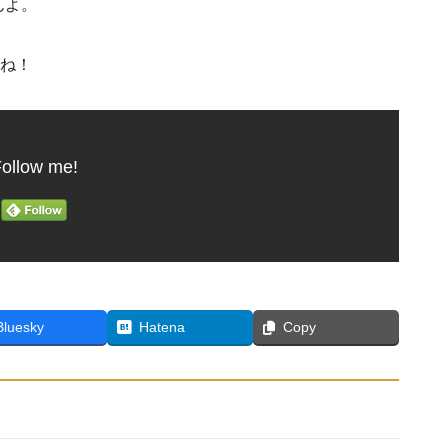
んよ。
てね！
ollow me!
Bluesky
Hatena
Copy